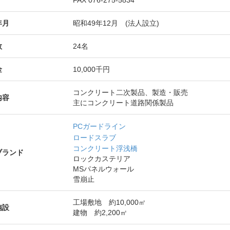
FAX 076-275-5834
年月
昭和49年12月 (法人設立)
数
24名
金
10,000千円
コンクリート二次製品、製造・販売
内容
主にコンクリート道路関係製品
PCガードライン
ロードスラブ
コンクリート浮浅橋
ブランド
ロックカステリア
MSパネルウォール
雪崩止
工場敷地 約10,000㎡
施設
建物 約2,200㎡