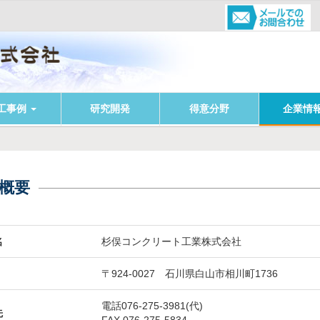
工事例
研究開発
得意分野
企業情
概要
名
杉俣コンクリート工業株式会社
〒924-0027 石川県白山市相川町1736
電話076-275-3981(代)
先