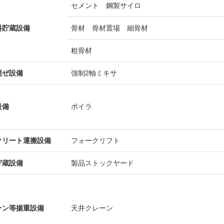
セメント 鋼製サイロ
料貯蔵設備
骨材 骨材置場 細骨材
粗骨材
混ぜ設備
強制2軸ミキサ
設備
ボイラ
クリート運搬設備
フォークリフト
貯蔵設備
製品ストックヤード
ーン等揚重設備
天井クレーン