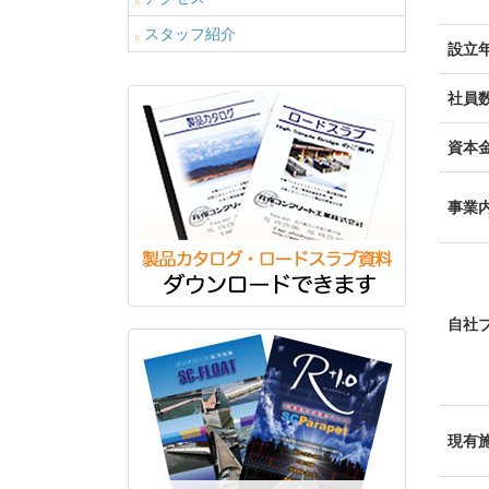
スタッフ紹介
設立
社員
資本
事業
自社
現有