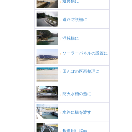
道路橋に
道路防護柵に
浮桟橋に
ソーラーパネルの設置に
田んぼの区画整理に
防火水槽の蓋に
水路に橋を渡す
歩道用に拡幅