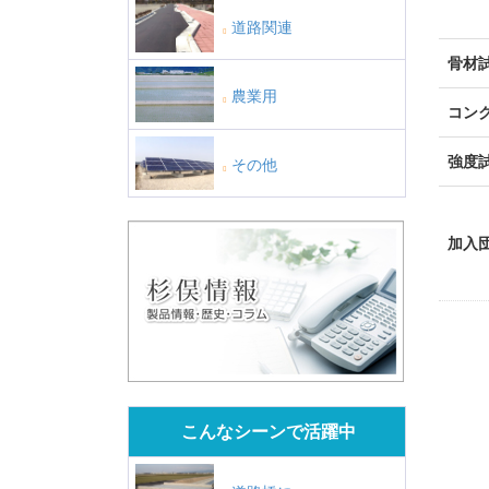
道路関連
骨材
農業用
コン
強度
その他
加入
こんなシーンで活躍中